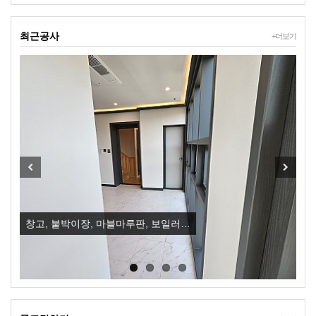
최근공사
+더보기
Previous
Next
창고, 붙박이장, 마블마루판, 보일러…
입