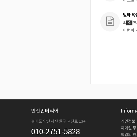
어느날
빌라 욕
천
G
이번에 
안산인테리어
Inform
경기도 안산시 단원구 고잔로 134
개인정보
이메일 
010-2751-5828
책임의 한