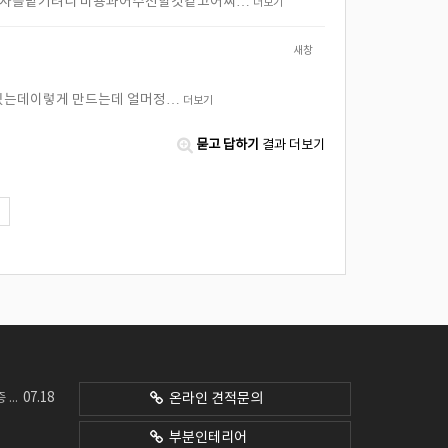
공사를맡기려니 비용과어수선할것같고어찌…
더보기
새창
 있는데이렇게 만드는데 얼머정…
더보기
묻고 답하기
결과 더보기
07.18
네요
온라인 견적문의
부분인테리어