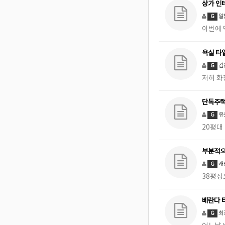
상가 인
알
G
이번에
욕실 타
김
G
저히 화
단독주택
유
G
20평대
부분적으
캐
G
38평정
베란다 
최
G