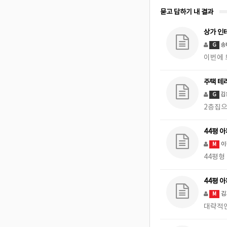
묻고 답하기 내 결과
상가 인
송
G
이번에
주택 테
김
G
2층집
44평 
이
M
44평형
44평 
김
M
대략적인