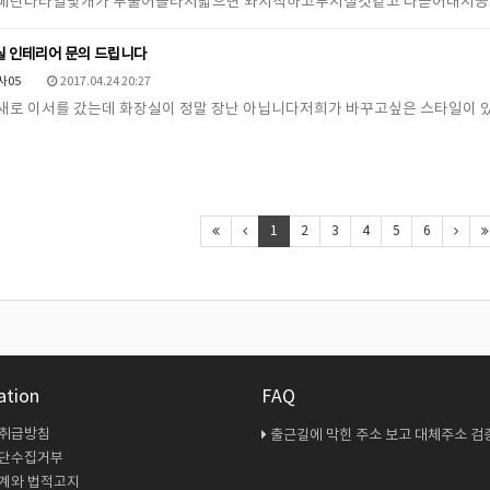
 베란다타일몇개가 부풀어올라서밟으면 와지직하고부서질것같고 다뜯어내서
실 인테리어 문의 드립니다
사05
2017.04.24 20:27
새로 이서를 갔는데 화장실이 정말 장난 아닙니다저희가 바꾸고싶은 스타일이
1
2
3
4
5
6
ation
FAQ
 취급방침
출근길에 막힌 주소 보고 대체주소 검증 다시 해봤
무단수집거부
계와 법적고지