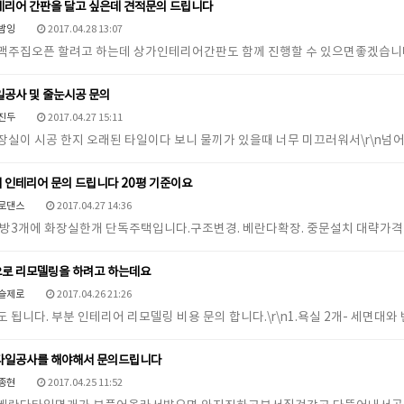
테리어 간판을 달고 싶은데 견적문의 드립니다
밤잉
2017.04.28 13:07
 맥주집오픈 할려고 하는데 상가인테리어간판도 함께 진행할 수 있으면좋
일공사 및 줄눈시공 문의
진두
2017.04.27 15:11
장실이 시공 한지 오래된 타일이다 보니 물끼가 있을때 너무 미끄러워서\r\n
 인테리어 문의 드립니다 20평 기준이요
로댄스
2017.04.27 14:36
 방3개에 화장실한개 단독주택입니다.구조변경. 베란다확장. 중문설치 대략가
로 리모델링을 하려고 하는데요
슬제로
2017.04.26 21:26
도 됩니다. 부분 인테리어 리모델링 비용 문의 합니다.\r\n1.욕실 2개- 세면대와
타일공사를 해야해서 문의드립니다
종현
2017.04.25 11:52