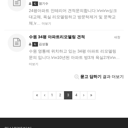
염기수
G
24평아파트 인테리어 견적문의합니다.\r\n\r\n싱크
대교체, 욕실 리모델링하고 방문턱제거 및 문짝교
체,\r…
더보기
수원 34평 아파트리모델링 견적
새창
김성철
G
수원 영통에 위치하고 있는 34평 아파트 리모델링
문의 입니다.\r\n10년된 아파트 방3개 욕실2개\r\n…
더보기
묻고 답하기
결과 더보기
1
2
3
4