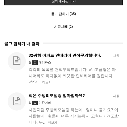
전체게시판 (37)
묻고 답하기 (35)
시공사례 (2)
묻고 답하기 내 결과
32평형 아파트 인테리어 견적문의합니다.
새창
페리파스
G
각각의 목록별 견적부탁드립니다. \r\n고급형은 아
니더라도 하자없이 깨끗한 인테리어를 원합니다.
\r\n\r…
더보기
작은 주방리모델링 얼마일까요?
새창
민준이파
G
사진처럼 주방리모델링 하는데.. 얼마나 들가요? 이
사왔는데.. 원룸이 너무 지저분해서 고쳐나가려고합
니다. 우…
더보기