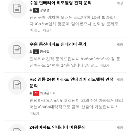
수원 인테리어 리모델링 견적 문의
새창
강용성
G
권선구에 위치한 오래된 조그마한 10평 빌라입니
다.\r\n \r\n업체 몇군데 알아봤으나 신뢰성 문제로
이곳…
더보기
수원 동신아파트 인테리어 문의
새창
공성길
G
인테리어견적 문의드립니다.\r\n\r\n \r\n\r\n수원 동
신아파트 24평형 14층 입니다.\r\n\r\…
더보기
Re: 영통 24평 아파트 인테리어 리모델링 견적
새창
문의
최고관리자
M
안녕하세요.\r\n\r\n고객님이 의뢰주신 아파트인테리
어는\r\n\r\n대략적으로 금액 산출이 가능합니다.\…
더보기
24평아파트 인테리어 비용문의
새창