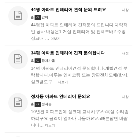
44평 아파트 인테리어 견적 문의 드려요
새창
갑빠
G
44평형 아파트 인테리어 견적문의 드립니다 대략적
인 공사 내용은1 거실 인테리어 및 전체도배2 주방
싱크대 …
더보기
34평 아파트 인테리어 견적 문의합니다
새창
왕자가을
G
34평 아파트 인테리어견적 문의합니다.개별견적 부
탁합니다.마루는 연마코팅 또는 장판전체도배(합지,
실크별도구…
더보기
정자동 아파트 인테리어 문의요
새창
정자동
G
10년된 이파트인데 싱크대 교체히구\r\n욕실 수리좀
하려구요 금액이 얼마나 나올까요\r\n빠른답변 바랍
니다…
더보기