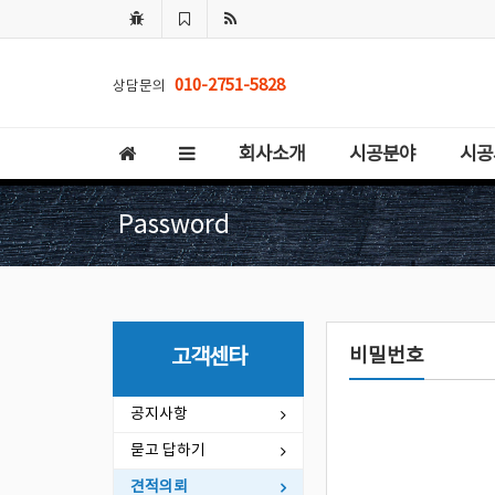
010-2751-5828
상담문의
회사소개
시공분야
시공
Password
비밀번호
고객센타
공지사항
묻고 답하기
견적의뢰