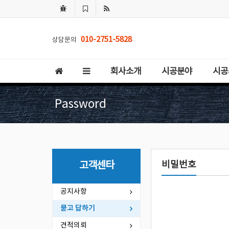
010-2751-5828
상담문의
회사소개
시공분야
시공
Password
비밀번호
고객센타
공지사항
묻고 답하기
견적의뢰