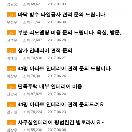
강일중
조회 68,621
2017.07.03
|
|
바닥 방수 타일공사 견적 문의 드립니다
인기
우성수
조회 71,541
2017.06.30
|
|
부분 리모델링 비용 문의 드립니다. 욕실, 방문, 거실…
인기
고택수
조회 72,607
2017.06.28
|
|
상가 인테리어 견적 문의
인기
마해영
조회 70,536
2017.06.27
|
|
44평 아파트 인테리어 견적 문의 드립니다.
인기
이창수
조회 78,301
2017.06.26
|
|
단독주택 내부 인테리어 비용
인기
단감자
조회 87,829
2017.06.24
|
|
44평 아파트 인테리어 견적 문의드려요
인기
김기열
조회 78,224
2017.06.23
|
|
사무실인테리어 평범한건 별로라서요~
인기
김상우
조회 55,230
2017.06.08
|
|