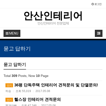
로그인
안산인테리어
안산인테리어 전문업체
MENU
묻고 답하기
묻고 답하기
Total
309
Posts, Now
10
Page
36평 단독주택 인테리어 견적문의 및 단열문의!
인기
하송
조회 55,019
2017.05.08
|
|
헬스장 인테리어 견적문의
인기
똥개아빠
조회 47,246
2017.05.06
|
|