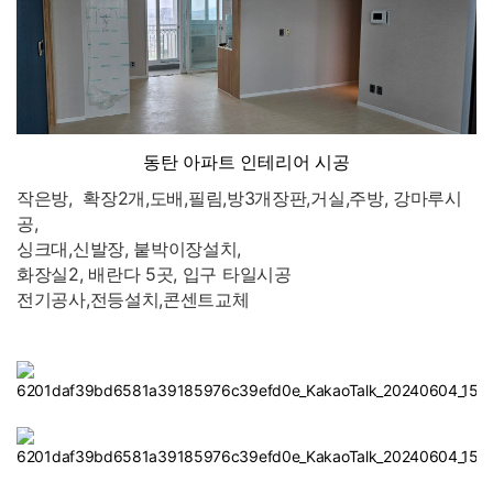
동탄 아파트 인테리어 시공
작은방, 확장2개,
도배,필림,방3개장판,거실,주방, 강마루시
공,
싱크대,신발장, 붙박이장설치,
화장실2, 배란다 5곳, 입구 타일시공
전기공사,전등설치,콘센트교체