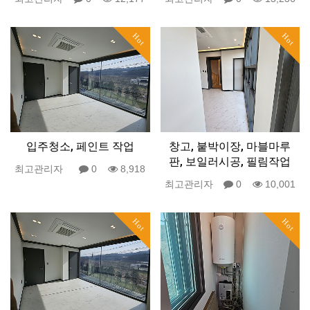
Hot
Hot
입주청소, 페인트 작업
창고, 붙박이장, 마블마루
판, 보일러시공, 필림작업
최고관리자
0
8,918
최고관리자
0
10,001
Hot
Hot