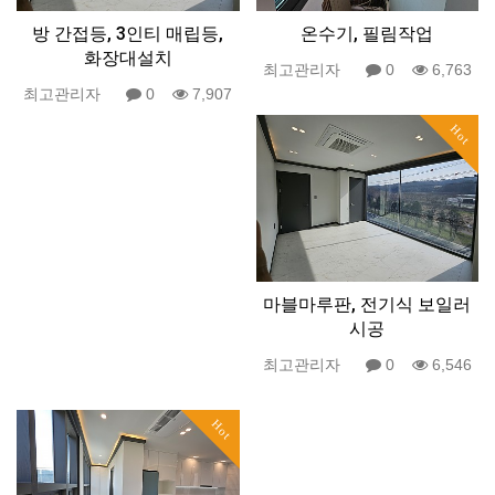
방 간접등, 3인티 매립등,
온수기, 필림작업
화장대설치
최고관리자
0
6,763
최고관리자
0
7,907
Hot
마블마루판, 전기식 보일러
시공
최고관리자
0
6,546
Hot