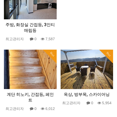
주방, 화장실 간접등, 3인티
매립등
최고관리자
0
7,587
Hot
Hot
계단 히노키, 간접등, 페인
옥상, 방부목, 스카이어닝
트
최고관리자
0
5,954
최고관리자
0
6,012