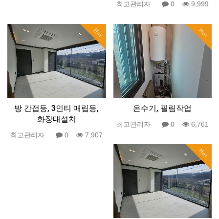
최고관리자
0
9,999
Hot
Hot
방 간접등, 3인티 매립등,
온수기, 필림작업
화장대설치
최고관리자
0
6,761
최고관리자
0
7,907
Hot