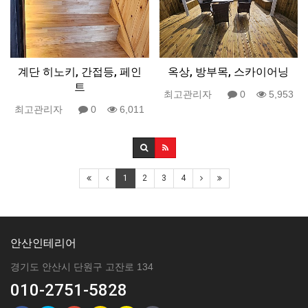
계단 히노키, 간접등, 페인
옥상, 방부목, 스카이어닝
트
최고관리자
0
5,953
최고관리자
0
6,011
1
2
3
4
안산인테리어
경기도 안산시 단원구 고잔로 134
010-2751-5828