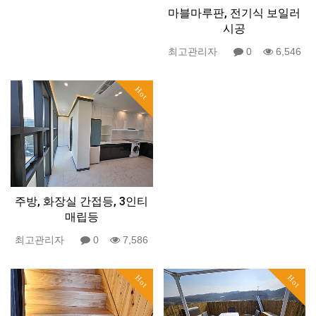
마블마루판, 전기식 보일러
시공
최고관리자
0
6,546
Hot
주방, 화장실 간접등, 3인티
매립등
최고관리자
0
7,586
Hot
Hot